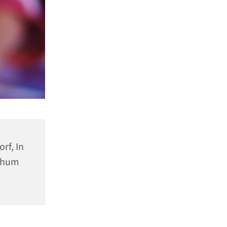
rf, In
ochum