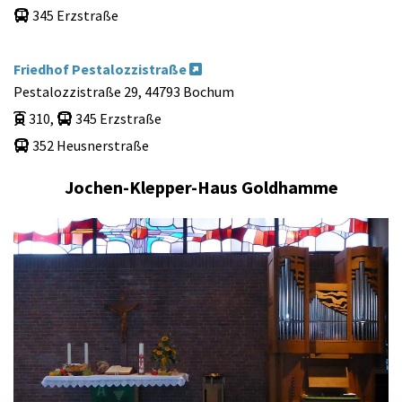
345 Erzstraße

Friedhof Pestalozzistraße

Pestalozzistraße 29, 44793 Bochum
310,
345 Erzstraße


352 Heusnerstraße

Jochen-Klepper-Haus Goldhamme