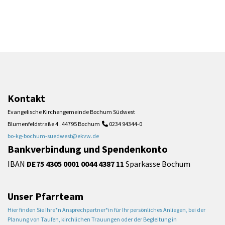
Kontakt
Evangelische Kirchengemeinde Bochum Südwest
Blumenfeldstraße 4 . 44795 Bochum
0234 94344-0

bo-kg-bochum-suedwest@ekvw.de
Bankverbindung und Spendenkonto
IBAN
DE75 4305 0001 0044 4387 11
Sparkasse Bochum
Unser Pfarrteam
Hier finden Sie Ihre*n Ansprechpartner*in für Ihr persönliches Anliegen, bei der
Planung von Taufen, kirchlichen Trauungen oder der Begleitung in