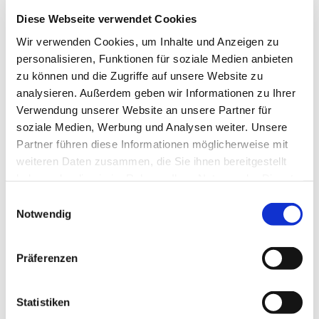
im Gemeindebüro Weitmar
Diese Webseite verwendet Cookies
0234 94344-0

Wir verwenden Cookies, um Inhalte und Anzeigen zu
bo-kg-bochum-suedwest@ekvw.de

personalisieren, Funktionen für soziale Medien anbieten
zu können und die Zugriffe auf unsere Website zu
analysieren. Außerdem geben wir Informationen zu Ihrer
Jochen-Klepper-Haus Goldhamme
Verwendung unserer Website an unsere Partner für
soziale Medien, Werbung und Analysen weiter. Unsere
Partner führen diese Informationen möglicherweise mit
weiteren Daten zusammen, die Sie ihnen bereitgestellt
haben oder die sie im Rahmen Ihrer Nutzung der Dienste
gesammelt haben.
Einwilligungsauswahl
Notwendig
Bitte akzeptieren Sie Marketing-Cookies, um
diese Karte anzuzeigen.
Accept cookies
Präferenzen
Statistiken