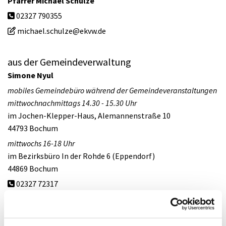
Pfarrer Michael Schulze
02327 790355

michael.schulze@ekvw.de

aus der Gemeindeverwaltung
Simone Nyul
mobiles Gemeindebüro während der Gemeindeveranstaltungen
mittwochnachmittags 14.30 - 15.30 Uhr
im Jochen-Klepper-Haus, Alemannenstraße 10
44793 Bochum
mittwochs 16-18 Uhr
im Bezirksbüro In der Rohde 6 (Eppendorf)
44869 Bochum
02327 72317

montags, donnerstags und freitags 9 - 13 Uhr
dienstags 12 - 16 Uhr