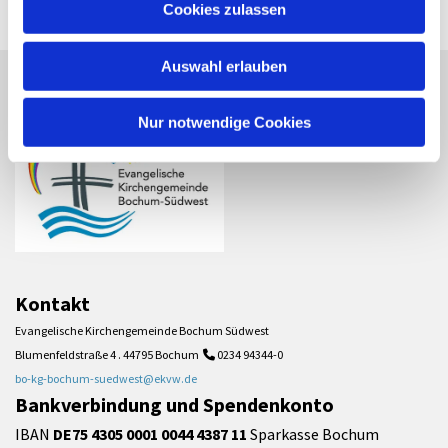
Cookies zulassen
Auswahl erlauben
Nur notwendige Cookies
Kontakt
Evangelische Kirchengemeinde Bochum Südwest
Blumenfeldstraße 4 . 44795 Bochum
0234 94344-0

bo-kg-bochum-suedwest@ekvw.de
Bankverbindung und Spendenkonto
IBAN
DE75 4305 0001 0044 4387 11
Sparkasse Bochum