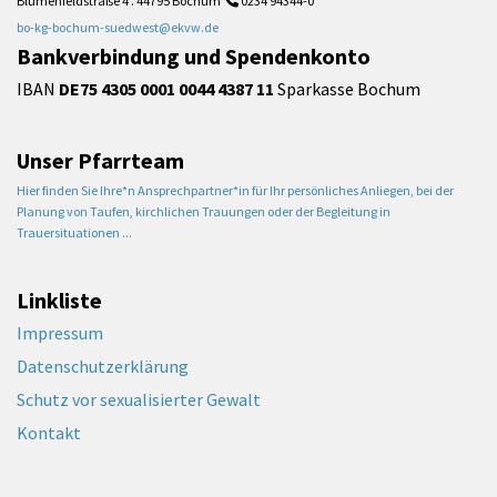
Blumenfeldstraße 4 . 44795 Bochum
0234 94344-0

bo-kg-bochum-suedwest@ekvw.de
Bankverbindung und Spendenkonto
IBAN
DE75 4305 0001 0044 4387 11
Sparkasse Bochum
Unser Pfarrteam
Hier finden Sie Ihre*n Ansprechpartner*in für Ihr persönliches Anliegen, bei der
Planung von Taufen, kirchlichen Trauungen oder der Begleitung in
Trauersituationen ...
Linkliste
Impressum
Datenschutzerklärung
Schutz vor sexualisierter Gewalt
Kontakt