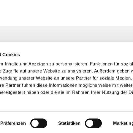
Unser Pfarrteam
t Cookies
 Kirchengemeinde Bochum
Hier finden Sie Ihre*n Ansprechpart
persönliches Anliegen, bei der Pla
 Inhalte und Anzeigen zu personalisieren, Funktionen für sozia
Taufen, kirchlichen Trauungen oder
raße 4 . 44795 Bochum
0234
e Zugriffe auf unsere Website zu analysieren. Außerdem geben w

Begleitung in Trauersituationen ...
rwendung unserer Website an unsere Partner für soziale Medien
re Partner führen diese Informationen möglicherweise mit weite
m-suedwest@ekvw.de
ereitgestellt haben oder die sie im Rahmen Ihrer Nutzung der D
bindung und
nkonto
305 0001 0044 4387 11
Bochum
Präferenzen
Statistiken
Marketin