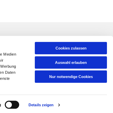
Linkliste
ner*in für Ihr
Impressum
Cookies zulassen
nung von
le Medien
Datenschutzerklärung
 der
ir
Auswahl erlauben
Schutz vor sexualisierter Gewalt
, Werbung
Kontakt
ren Daten
Nur notwendige Cookies
ienste
g
Details zeigen