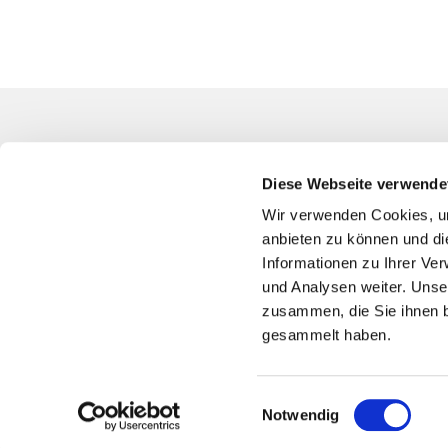
Kontakt
Diese Webseite verwende
Evangelische
Südwest
Wir verwenden Cookies, um
Blumenfeldst
anbieten zu können und di
94344-0
Informationen zu Ihrer Ve
und Analysen weiter. Unse
bo-kg-bochu
zusammen, die Sie ihnen b
Bankver
gesammelt haben.
Spende
IBAN
DE75 4
Sparkasse 
Einwilligungsauswahl
Notwendig