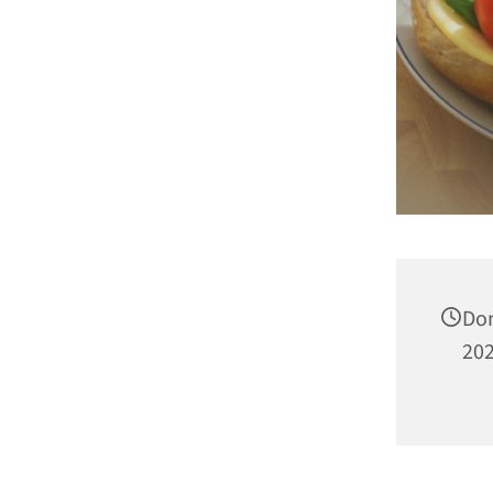
Don
202