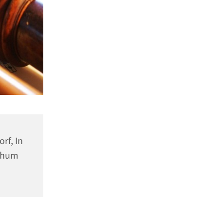
rf, In
ochum