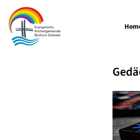
Hom
Gedäc