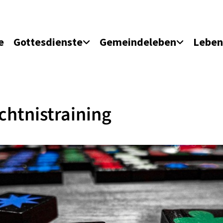
e
Gottesdienste
Gemeindeleben
Leben
htnistraining