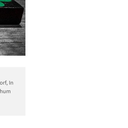
rf, In
ochum