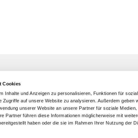
Unser Pfarrteam
t Cookies
 Kirchengemeinde Bochum
Hier finden Sie Ihre*n Ansprechpart
persönliches Anliegen, bei der Pla
 Inhalte und Anzeigen zu personalisieren, Funktionen für sozia
Taufen, kirchlichen Trauungen oder
raße 4 . 44795 Bochum
0234
e Zugriffe auf unsere Website zu analysieren. Außerdem geben w

Begleitung in Trauersituationen ...
rwendung unserer Website an unsere Partner für soziale Medien
re Partner führen diese Informationen möglicherweise mit weite
m-suedwest@ekvw.de
ereitgestellt haben oder die sie im Rahmen Ihrer Nutzung der D
bindung und
nkonto