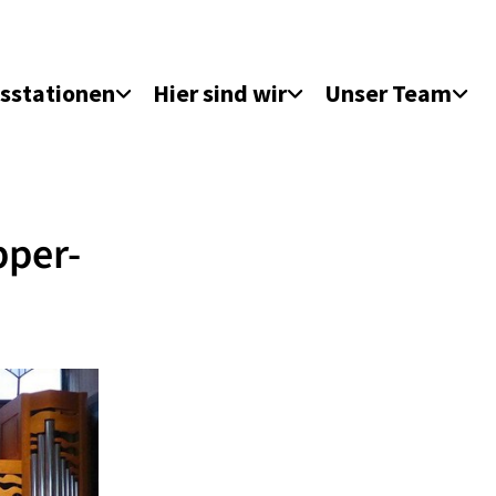
sstationen
Hier sind wir
Unser Team
pper-