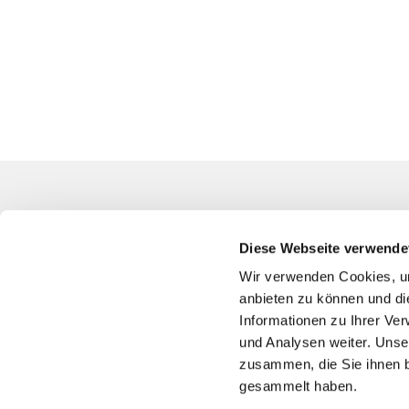
Kontakt
Diese Webseite verwende
Evangelische
Südwest
Wir verwenden Cookies, um
Blumenfeldst
anbieten zu können und di
94344-0
Informationen zu Ihrer Ve
und Analysen weiter. Unse
bo-kg-bochu
zusammen, die Sie ihnen b
Bankver
gesammelt haben.
Spende