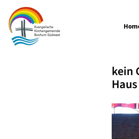
Hom
kein 
Haus