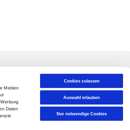
Linkliste
ner*in für Ihr
Impressum
Cookies zulassen
nung von
le Medien
Datenschutzerklärung
 der
ir
Auswahl erlauben
Schutz vor sexualisierter Gewalt
, Werbung
Kontakt
ren Daten
Nur notwendige Cookies
ienste