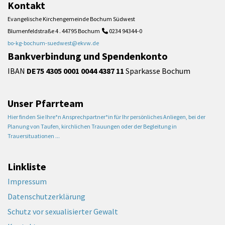
Kontakt
Evangelische Kirchengemeinde Bochum Südwest
Blumenfeldstraße 4 . 44795 Bochum
0234 94344-0

bo-kg-bochum-suedwest@ekvw.de
Bankverbindung und Spendenkonto
IBAN
DE75 4305 0001 0044 4387 11
Sparkasse Bochum
Unser Pfarrteam
Hier finden Sie Ihre*n Ansprechpartner*in für Ihr persönliches Anliegen, bei der
Planung von Taufen, kirchlichen Trauungen oder der Begleitung in
Trauersituationen ...
Linkliste
Impressum
Datenschutzerklärung
Schutz vor sexualisierter Gewalt