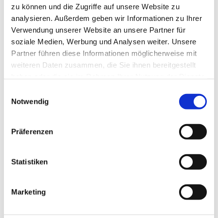
MUSIK von unserer Gemeindeband Katharina und
zu können und die Zugriffe auf unsere Website zu
anschließender Begegnung bei einem kleinen Imbiss
analysieren. Außerdem geben wir Informationen zu Ihrer
Verwendung unserer Website an unsere Partner für
Herzliche Einladung!
soziale Medien, Werbung und Analysen weiter. Unsere
Partner führen diese Informationen möglicherweise mit
weiteren Daten zusammen, die Sie ihnen bereitgestellt
haben oder die sie im Rahmen Ihrer Nutzung der Dienste
gesammelt haben.
Einwilligungsauswahl
Notwendig
Präferenzen
Statistiken
Marketing