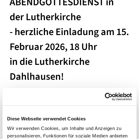
ABENDGOTTESDIENST in
der Lutherkirche
- herzliche Einladung am 15.
Februar 2026, 18 Uhr
in die Lutherkirche
Dahlhausen!
Der ABENDGOTTESDIENST ist ein neues Gottesdienst-
Format in unserer Gemeinde, und monatlich in einer
unserer Kirchen statt.
Diese Webseite verwendet Cookies
Was Euch und Sie in der Lutherkirche erwartet:
Wir verwenden Cookies, um Inhalte und Anzeigen zu
Ein stimmungsvoller Gottesdienst in neuer Form, mit
personalisieren, Funktionen für soziale Medien anbieten