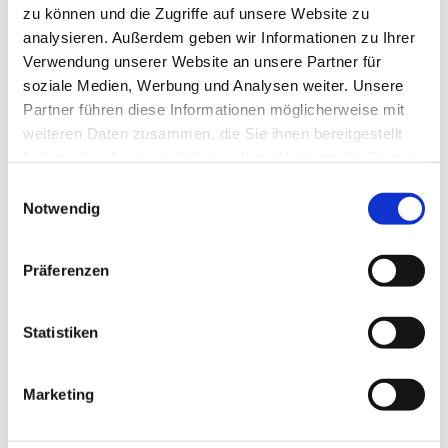
MUSIK von unserer Gemeindeband Katharina und
zu können und die Zugriffe auf unsere Website zu
anschließender Begegnung bei einem kleinen Imbiss
analysieren. Außerdem geben wir Informationen zu Ihrer
Verwendung unserer Website an unsere Partner für
Herzliche Einladung!
soziale Medien, Werbung und Analysen weiter. Unsere
Partner führen diese Informationen möglicherweise mit
weiteren Daten zusammen, die Sie ihnen bereitgestellt
haben oder die sie im Rahmen Ihrer Nutzung der Dienste
gesammelt haben.
Einwilligungsauswahl
Notwendig
Präferenzen
Statistiken
Marketing