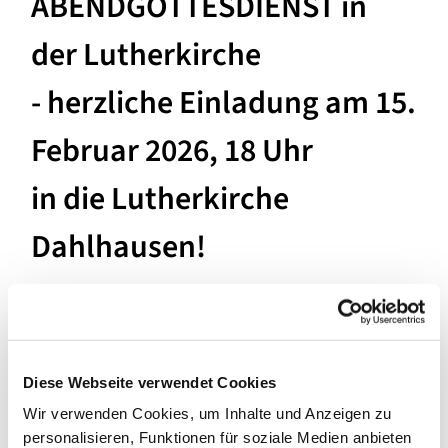
ABENDGOTTESDIENST in
der Lutherkirche
- herzliche Einladung am 15.
Februar 2026, 18 Uhr
in die Lutherkirche
Dahlhausen!
Der ABENDGOTTESDIENST ist ein neues Gottesdienst-
Format in unserer Gemeinde, und monatlich in einer
unserer Kirchen statt.
Diese Webseite verwendet Cookies
Was Euch und Sie in der Lutherkirche erwartet:
Wir verwenden Cookies, um Inhalte und Anzeigen zu
Ein stimmungsvoller Gottesdienst in neuer Form, mit
personalisieren, Funktionen für soziale Medien anbieten