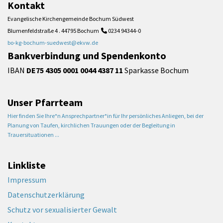
Kontakt
Evangelische Kirchengemeinde Bochum Südwest
Blumenfeldstraße 4 . 44795 Bochum
0234 94344-0

bo-kg-bochum-suedwest@ekvw.de
Bankverbindung und Spendenkonto
IBAN
DE75 4305 0001 0044 4387 11
Sparkasse Bochum
Unser Pfarrteam
Hier finden Sie Ihre*n Ansprechpartner*in für Ihr persönliches Anliegen, bei der
Planung von Taufen, kirchlichen Trauungen oder der Begleitung in
Trauersituationen ...
Linkliste
Impressum
Datenschutzerklärung
Schutz vor sexualisierter Gewalt