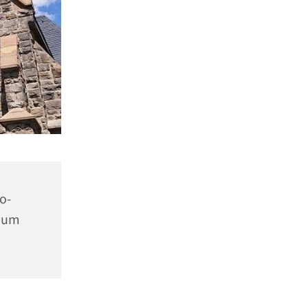
o-
chum