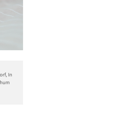
rf, In
ochum