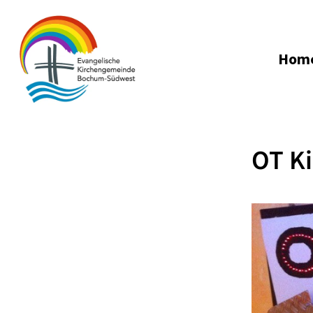
Hom
OT Ki