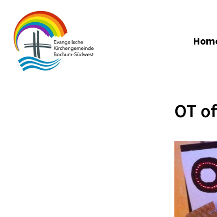
Hom
OT of