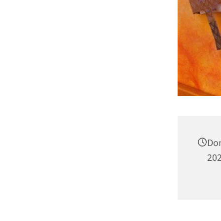
Don
202