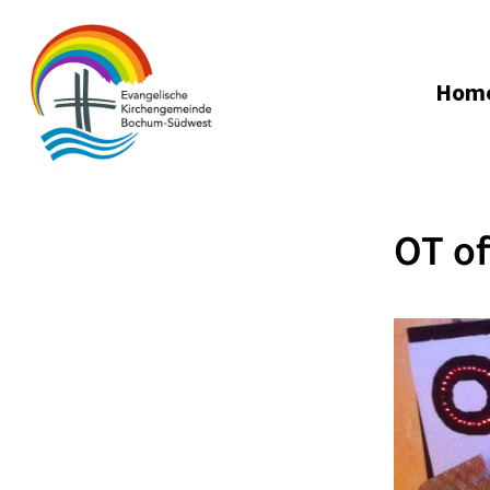
Hom
OT of