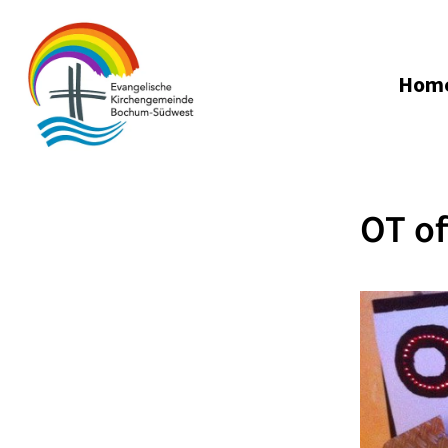
Hom
OT of