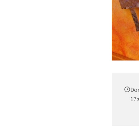
Don
17: