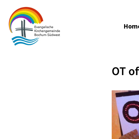
Hom
OT of