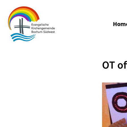
Hom
OT of