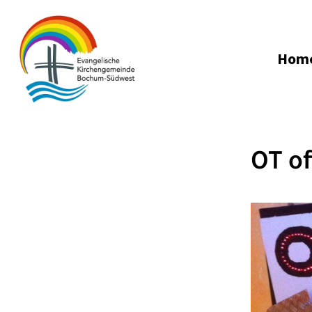
Hom
OT of