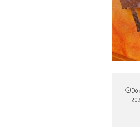
Don
202