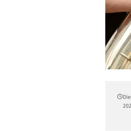
Die
202