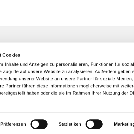
Unser Pfarrteam
t Cookies
 Kirchengemeinde Bochum
Hier finden Sie Ihre*n Ansprechpart
persönliches Anliegen, bei der Pla
 Inhalte und Anzeigen zu personalisieren, Funktionen für sozia
Taufen, kirchlichen Trauungen oder
raße 4 . 44795 Bochum
0234
e Zugriffe auf unsere Website zu analysieren. Außerdem geben w

Begleitung in Trauersituationen ...
rwendung unserer Website an unsere Partner für soziale Medien
re Partner führen diese Informationen möglicherweise mit weite
m-suedwest@ekvw.de
ereitgestellt haben oder die sie im Rahmen Ihrer Nutzung der D
bindung und
nkonto
305 0001 0044 4387 11
Bochum
Präferenzen
Statistiken
Marketin