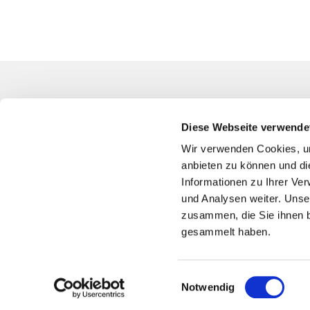
Kontakt
Diese Webseite verwende
Evangelische
Südwest
Wir verwenden Cookies, um
Blumenfeldst
anbieten zu können und di
94344-0
Informationen zu Ihrer Ve
und Analysen weiter. Unse
bo-kg-bochu
zusammen, die Sie ihnen b
Bankver
gesammelt haben.
Spende
IBAN
DE75 4
Sparkasse 
Einwilligungsauswahl
Notwendig