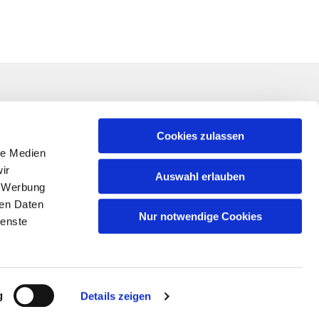
Linkliste
ner*in für Ihr
Impressum
Cookies zulassen
nung von
le Medien
Datenschutzerklärung
 der
ir
Auswahl erlauben
Schutz vor sexualisierter Gewalt
, Werbung
Kontakt
ren Daten
Nur notwendige Cookies
ienste
g
Details zeigen