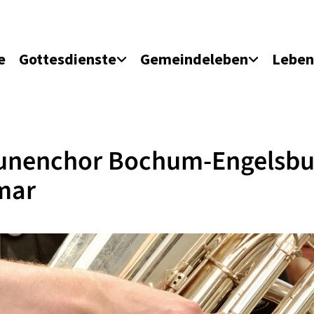
e
Gottesdienste
Gemeindeleben
Leben
unenchor Bochum-Engelsbu
mar