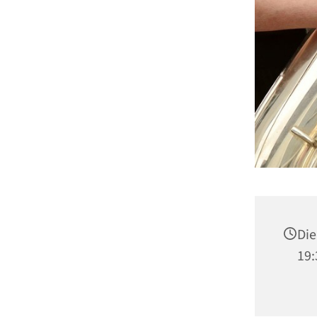
Die
19: