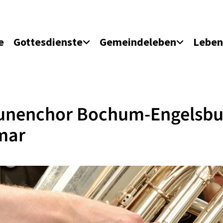
e
Gottesdienste
Gemeindeleben
Leben
unenchor Bochum-Engelsbu
mar