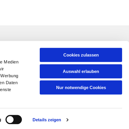
Linkliste
ner*in für Ihr
Impressum
Cookies zulassen
nung von
le Medien
Datenschutzerklärung
 der
ir
Auswahl erlauben
Schutz vor sexualisierter Gewalt
, Werbung
Kontakt
ren Daten
Nur notwendige Cookies
ienste
g
Details zeigen