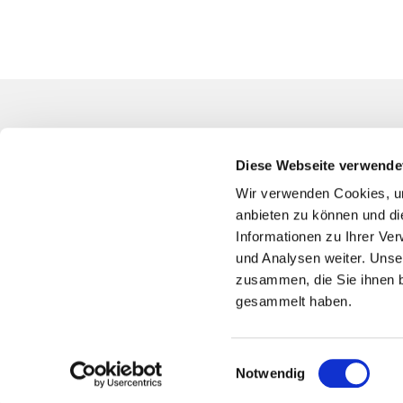
Kontakt
Diese Webseite verwende
Evangelische
Südwest
Wir verwenden Cookies, um
Blumenfeldst
anbieten zu können und di
94344-0
Informationen zu Ihrer Ve
und Analysen weiter. Unse
bo-kg-bochu
zusammen, die Sie ihnen b
Bankver
gesammelt haben.
Spende
IBAN
DE75 4
Sparkasse 
Einwilligungsauswahl
Notwendig