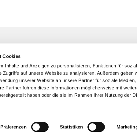
Unser Pfarrteam
t Cookies
 Kirchengemeinde Bochum
Hier finden Sie Ihre*n Ansprechpart
persönliches Anliegen, bei der Pla
 Inhalte und Anzeigen zu personalisieren, Funktionen für sozia
Taufen, kirchlichen Trauungen oder
raße 4 . 44795 Bochum
0234
e Zugriffe auf unsere Website zu analysieren. Außerdem geben w

Begleitung in Trauersituationen ...
rwendung unserer Website an unsere Partner für soziale Medien
re Partner führen diese Informationen möglicherweise mit weite
m-suedwest@ekvw.de
ereitgestellt haben oder die sie im Rahmen Ihrer Nutzung der D
bindung und
nkonto
305 0001 0044 4387 11
Bochum
Präferenzen
Statistiken
Marketin