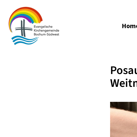
Hom
Posa
Weitm