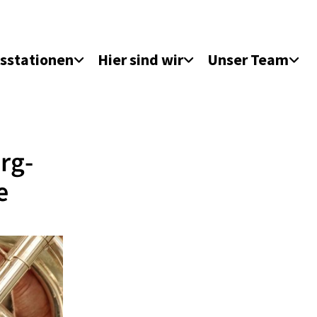
sstationen
Hier sind wir
Unser Team
rg-
e