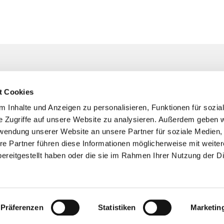
Unser Pfarrteam
t Cookies
 Kirchengemeinde Bochum
Hier finden Sie Ihre*n Ansprechpart
persönliches Anliegen, bei der Pla
 Inhalte und Anzeigen zu personalisieren, Funktionen für sozia
Taufen, kirchlichen Trauungen oder
raße 4 . 44795 Bochum
0234
e Zugriffe auf unsere Website zu analysieren. Außerdem geben w

Begleitung in Trauersituationen ...
rwendung unserer Website an unsere Partner für soziale Medien
re Partner führen diese Informationen möglicherweise mit weite
m-suedwest@ekvw.de
ereitgestellt haben oder die sie im Rahmen Ihrer Nutzung der D
bindung und
nkonto
305 0001 0044 4387 11
Bochum
Präferenzen
Statistiken
Marketin