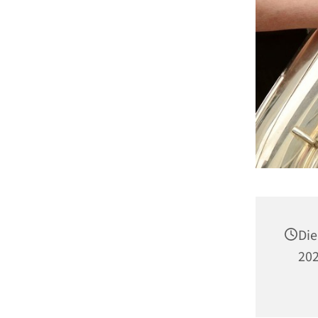
Die
202