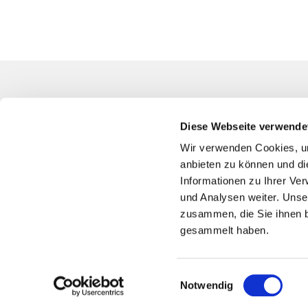
Kontakt
Diese Webseite verwende
Evangelische
Südwest
Wir verwenden Cookies, um
Blumenfeldst
anbieten zu können und di
94344-0
Informationen zu Ihrer Ve
und Analysen weiter. Unse
bo-kg-bochu
zusammen, die Sie ihnen b
Bankver
gesammelt haben.
Spende
IBAN
DE75 4
Sparkasse 
Einwilligungsauswahl
Notwendig