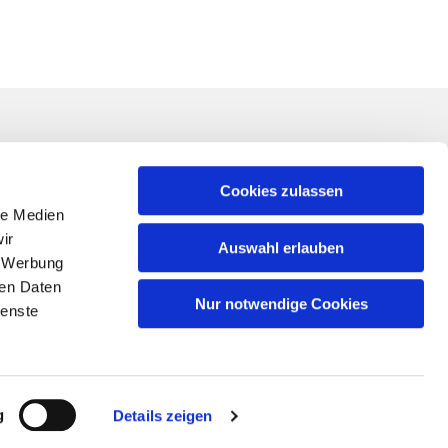
Linkliste
ner*in für Ihr
Impressum
Cookies zulassen
nung von
le Medien
Datenschutzerklärung
 der
ir
Auswahl erlauben
Schutz vor sexualisierter Gewalt
, Werbung
Kontakt
ren Daten
Nur notwendige Cookies
ienste
g
Details zeigen