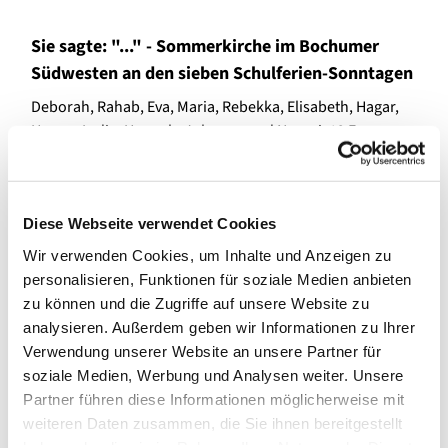
Sie sagte: "..." - Sommerkirche im Bochumer
Südwesten an den sieben Schulferien-Sonntagen
Deborah, Rahab, Eva, Maria, Rebekka, Elisabeth, Hagar,
Hanna, Lydia, Hannah, Johanna und Noomi. 12 Frauen
aus dem Kontext der Bibel kommen in der diesjährigen
Sommerkirche zu Gehör:
"Sie sagte: '...'
- In jedem
Sommerkirchen-Gottesdienst ist ein Zitat aus dem Mund
Diese Webseite verwendet Cookies
einer biblischen Frauen-Persönlichkeit thematischer
Aufhänger.
Wir verwenden Cookies, um Inhalte und Anzeigen zu
personalisieren, Funktionen für soziale Medien anbieten
Einen Überblick über die Themen und die Prediger:innen
zu können und die Zugriffe auf unsere Website zu
der einzelnen Sonntage finden Sie
hier auf unserer Extra-
analysieren. Außerdem geben wir Informationen zu Ihrer
Seite zur Sommerkirche
im Bochumer Südwesten. Die
Verwendung unserer Website an unsere Partner für
Sommerkirchengottesdienste feiern wir in unserer
soziale Medien, Werbung und Analysen weiter. Unsere
Gemeinde im Jochen-Klepper-Haus Goldhamme, in der
Partner führen diese Informationen möglicherweise mit
Kirche Eppendorf, in der Lutherkirche Dahlhausen und in
weiteren Daten zusammen, die Sie ihnen bereitgestellt
der Matthäuskirche Weitmar sowie bei unseren
haben oder die sie im Rahmen Ihrer Nutzung der Dienste