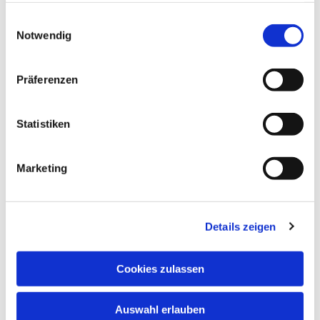
Nachbargemeinden in der Emmauskirche Weitmar-Mark
gesammelt haben.
Einwilligungsauswahl
und in der Christuskirche Linden.
Notwendig
Herzliche Einladung!
Präferenzen
Statistiken
Dies könnte Sie auch interessieren
Marketing
Details zeigen
Cookies zulassen
Auswahl erlauben